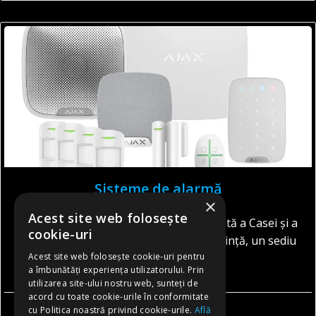
Sisteme de alarmă
×
Acest site web folosește
Sisteme de Alarmă – Protecția Inteligentă a Casei și a
cookie-uri
Afacerii Fie că este vorba despre o locuință, un sediu
Acest site web folosește cookie-uri pentru
[…]
a îmbunătăți experiența utilizatorului. Prin
utilizarea site-ului nostru web, sunteți de
acord cu toate cookie-urile în conformitate
cu Politica noastră privind cookie-urile.
Află
CITESTE MAI MULT