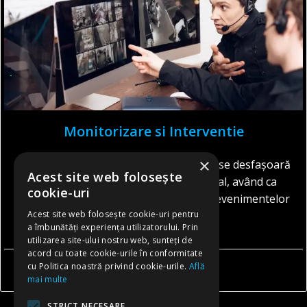
Monitorizare si Interventie
×
Serviciile de monitorizare si interventie se desfașoară
Acest site web folosește
prin intermediul dispeceratului central, având ca
cookie-uri
obiectiv tratarea cu eficiență a tuturor evenimentelor
Acest site web folosește cookie-uri pentru
[…]
a îmbunătăți experiența utilizatorului. Prin
utilizarea site-ului nostru web, sunteți de
acord cu toate cookie-urile în conformitate
cu Politica noastră privind cookie-urile.
Află
CITESTE MAI MULT
mai multe
STRICT NECESARE