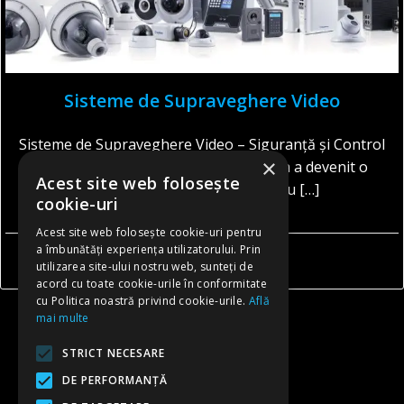
Sisteme de Supraveghere Video
Sisteme de Supraveghere Video – Siguranță și Control
×
pentru Locuințe și Afaceri Securitatea a devenit o
Acest site web folosește
prioritate esențială atât pentru […]
cookie-uri
Acest site web folosește cookie-uri pentru
a îmbunătăți experiența utilizatorului. Prin
CITESTE MAI MULT
utilizarea site-ului nostru web, sunteți de
acord cu toate cookie-urile în conformitate
cu Politica noastră privind cookie-urile.
Află
mai multe
Posts
STRICT NECESARE
Previous
DE PERFORMANȚĂ
Posts
Page
Page
Page
1
2
3